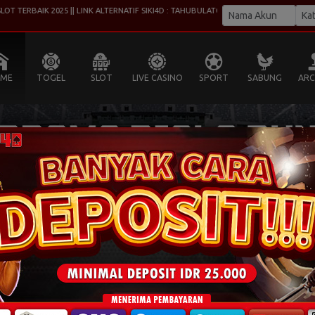
TERBAIK 2025 || LINK ALTERNATIF SIKI4D : TAHUBULATGORENG.PRO
SEL
ME
TOGEL
SLOT
LIVE CASINO
SPORT
SABUNG
ARC