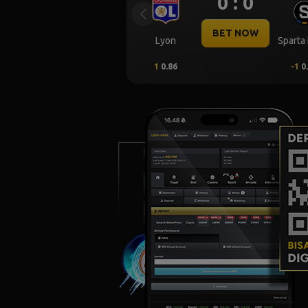
0 : 0
Previous
BET NOW
Union 
Bodo Glimt
Gill
0.75
0.82
-0.75