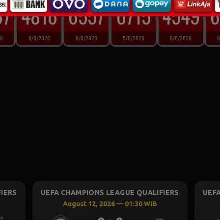
NG
SYDNEY
NUSANTARA
SINGAPORE
MALAYSIA
J
67
4816
6557
0715
4549
6
26
6/8/2026
6/8/2026
5/8/2026
6/8/2026
6
IERS
E-FOOTBALL F24 ELITE CLUB FRIENDLY
E-
August 7, 2026 — 11:00 WIB