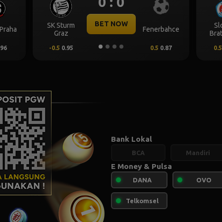
1 : 0
BET NOW
Saint-
e-Atletico
e-Chelsea
oise
Madrid
e-G
1.00
0.00
0.56
0.00
-0.88
0.2
Bank Lokal
BCA
Mandiri
E Money & Pulsa
DANA
OVO
Telkomsel