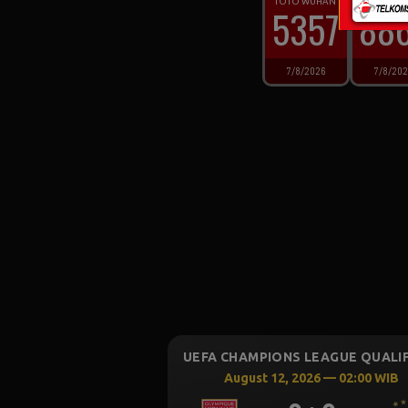
TOTO WUHAN
HK SIA
5357
88
7/8/2026
7/8/20
UEFA CHAMPIONS LEAGUE QUALIF
August 11, 2026 — 22:59 WIB