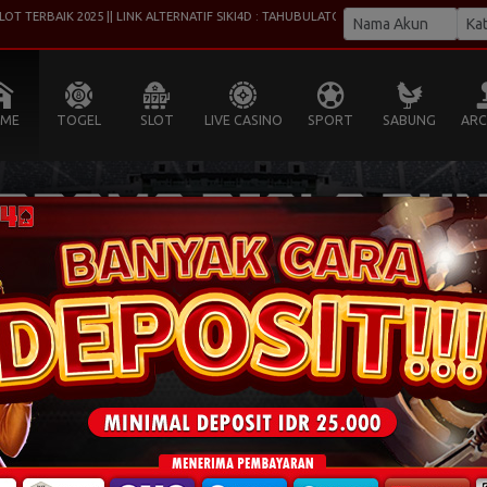
TERBAIK 2025 || LINK ALTERNATIF SIKI4D : TAHUBULATGORENG.PRO
SEL
ME
TOGEL
SLOT
LIVE CASINO
SPORT
SABUNG
ARC