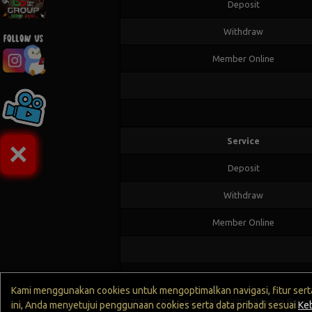
Deposit
Withdraw
Member Online
Service
Deposit
Withdraw
Member Online
Kami menggunakan cookies untuk mengoptimalkan navigasi, fitur serta
© 2015 - 2026 Copyright SIKI4D.
All Rights Reser
ini, Anda menyetujui penggunaan cookies serta data pribadi sesuai
Keb