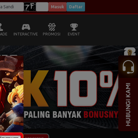
AMAT DATANG DI SIKI4D: SITUS SLOT TERBAIK 2025 || LINK ALTERNATIF SIKI4D : TA
Masuk
Daftar
ADE
INTERACTIVE
PROMOSI
EVENT