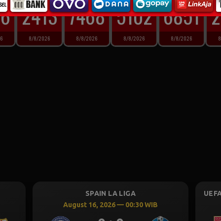
NG
SYDNEY
NUSANTARA
SINGAPORE
MALAYSIA
J
76
2413
7468
5102
6851
2
26
8/8/2026
8/8/2026
8/8/2026
8/8/2026
8
IERS
UEFA CHAMPIONS LEAGUE QUALIFIERS
UEF
August 12, 2026 — 01:15 WIB