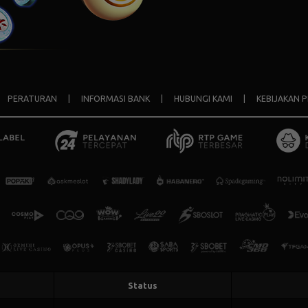
PERATURAN
|
INFORMASI BANK
|
HUBUNGI KAMI
|
KEBIJAKAN P
Status