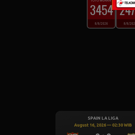
TOTO WUHAN
HK SIA
3454
24
8/8/2026
8/8/20
UEFA CHAMPIONS LEAGUE QUALIF
August 12, 2026 — 01:30 WIB